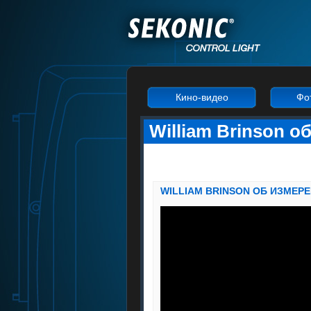
Кино-видео
Фо
William Brinson 
WILLIAM BRINSON ОБ ИЗМЕР