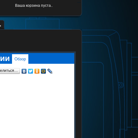
Ваша корзина пуста..
ь
фии
Обзор
елиться…