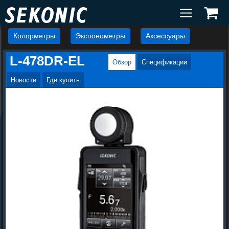
Колорметры
Экспонометры
Аксессуары
L-478DR-EL
Обзор
Спецификации
Новости
Где купить