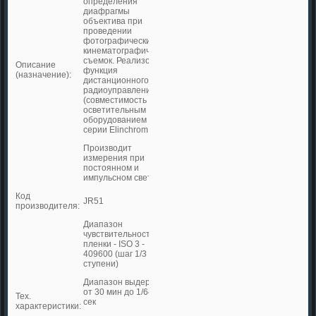
определения
диафрагмы
объектива при
проведении
фотографических и
кинематографических
съемок. Реализована
Описание
функция
(назначение):
дистанционного
радиоуправления
(совместимость с
осветительным
оборудованием
серии Elinchrom RX)
Производит
измерения при
постоянном и
импульсном свете
Код
JR51
производителя:
Диапазон
чувствительности
пленки - ISO 3 ‑
409600 (шаг 1/3
ступени)
Диапазон выдержек -
от 30 мин до 1/64000
Тех.
сек
характеристики: