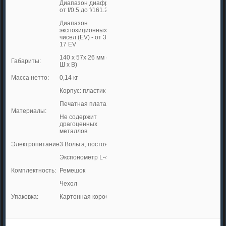
Диапазон диафрагм -
от f/0.5 до f/161.2
Диапазон
экспозиционных
чисел (EV) - от 3 до
17 EV
140 х 57х 26 мм (Д x
Габариты:
Ш x B)
Масса нетто:
0,14 кг
Корпус: пластик
Печатная плата
Материалы:
Не содержит
драгоценных
металлов
Электропитание
3 Вольта, постоянное
Экспонометр L-478D
Комплектность:
Ремешок
Чехол
Упаковка:
Картонная коробка